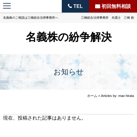
TEL
初回無料相談
名義株のご相談は三橋総合法律事務所へ
三橋総合法律事務所 弁護士 三橋 創
名義株の紛争解決
お知らせ
ホーム
> Articles by: mao hirata
現在、投稿された記事はありません。